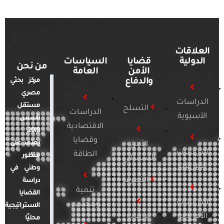
العلاقات
الدولية
قضايا
السياسات
من نحن
الأمن
العامة
والدفاع
مركز بحثي
مصري
الدراسات
مستقل
التسلح
الدراسات
الآسيوية
تأسس
الاقتصادية
2018.
وقضايا
يعتمد على
الأمن
الدراسات
الطاقة
منظور
السيبراني
الأفريقية
وطني في
التطرف
دراسة
تنمية
القضايا
الدراسات
ومجتمع
الاستراتيجية
الأمريكية
الإرهاب
محليًا