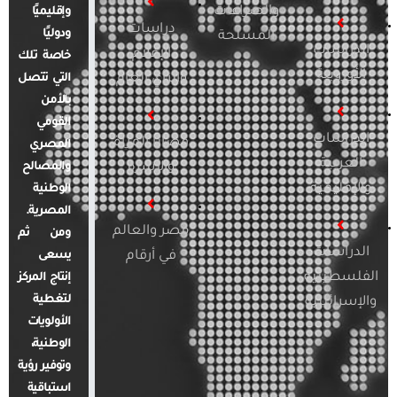
والصراعات
وإقليميًا
دراسات
ودوليًا
المسلحة
الدراسات
الإعلام
خاصة تلك
الأوروبية
والرأي العام
التي تتصل
بالأمن
القومي
الدراسات
قضايا المرأة
المصري
العربية
والأسرة
والمصالح
والإقليمية
الوطنية
المصرية.
مصر والعالم
ومن ثم
الدراسات
في أرقام
يسعى
الفلسطينية
إنتاج المركز
لتغطية
والإسرائيلية
الأولويات
الوطنية،
وتوفير رؤية
استباقية