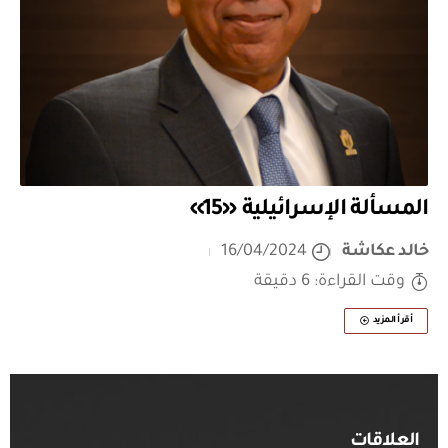
المسألة الإسرائيلية «15»
خالد عكاشة
16/04/2024
وقت القراءة: 6 دقيقة
أقرأ المزيد
العلاقات