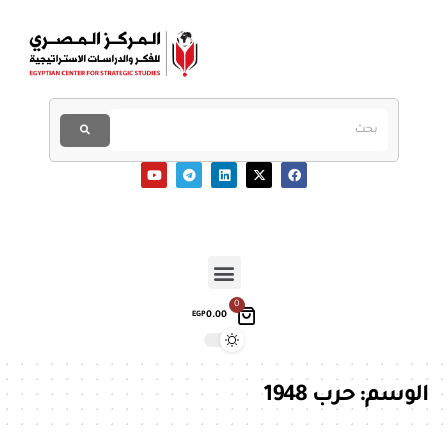
0
0.00
EGP
الوسم:
حرب 1948