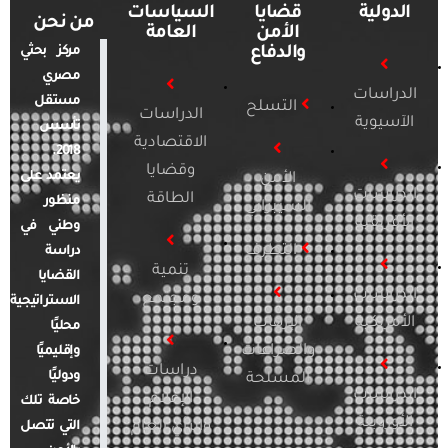
الدولية
قضايا
السياسات
من نحن
الأمن
العامة
والدفاع
مركز بحثي
مصري
الدراسات
مستقل
التسلح
الدراسات
الآسيوية
تأسس
الاقتصادية
2018.
وقضايا
يعتمد على
الأمن
الدراسات
الطاقة
منظور
السيبراني
الأفريقية
وطني في
التطرف
دراسة
تنمية
القضايا
الدراسات
ومجتمع
الاستراتيجية
الأمريكية
الإرهاب
محليًا
والصراعات
وإقليميًا
دراسات
ودوليًا
المسلحة
الدراسات
الإعلام
خاصة تلك
الأوروبية
والرأي العام
التي تتصل