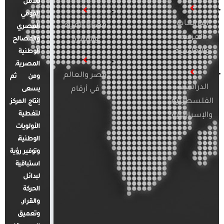
بالأمن
القومي
الدراسات
قضايا المرأة
المصري
العربية
والأسرة
والمصالح
والإقليمية
الوطنية
المصرية.
مصر والعالم
ومن ثم
الدراسات
في أرقام
يسعى
الفلسطينية
إنتاج المركز
لتغطية
والإسرائيلية
الأولويات
الوطنية،
وتوفير رؤية
استباقية
لبدائل
الحركة
والقرار.
وتعميق