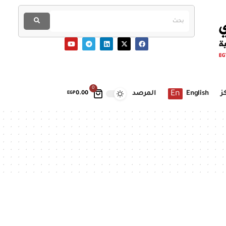
0
En
ز
English
المرصد
EGP
0.00