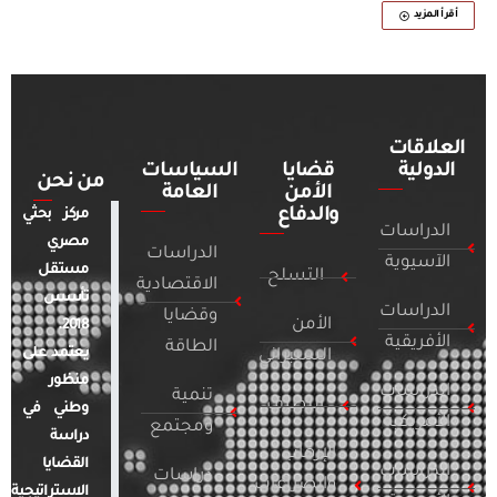
أقرأ المزيد
العلاقات
الدولية
قضايا
السياسات
من نحن
الأمن
العامة
والدفاع
مركز بحثي
الدراسات
مصري
الدراسات
الآسيوية
مستقل
التسلح
الاقتصادية
تأسس
الدراسات
وقضايا
الأمن
2018.
الأفريقية
الطاقة
يعتمد على
السيبراني
منظور
الدراسات
تنمية
التطرف
وطني في
الأمريكية
ومجتمع
دراسة
الإرهاب
القضايا
الدراسات
دراسات
والصراعات
الاستراتيجية