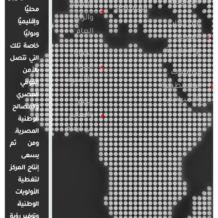
الأوروبية
الإعلام
المسلحة
محليًا
والرأي
وإقليميًا
الدراسات
العام
ودوليًا
العربية
خاصة تلك
والإقليمية
قضايا
التي تتصل
المرأة
بالأمن
الدراسات
والأسرة
القومي
الفلسطينية
المصري
والإسرائيلية
مصر
والمصالح
والعالم
الوطنية
في أرقام
المصرية.
ومن ثم
يسعى
إنتاج المركز
لتغطية
الأولويات
الوطنية،
وتوفير رؤية