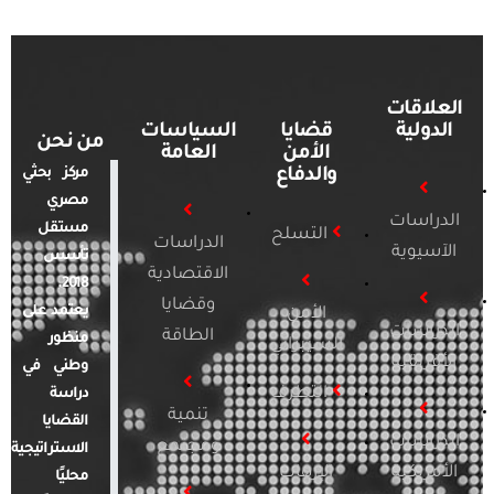
العلاقات
الدولية
قضايا
السياسات
من نحن
الأمن
العامة
والدفاع
مركز بحثي
مصري
الدراسات
مستقل
التسلح
الدراسات
الآسيوية
تأسس
الاقتصادية
2018.
وقضايا
يعتمد على
الأمن
الدراسات
الطاقة
منظور
السيبراني
الأفريقية
وطني في
التطرف
دراسة
تنمية
القضايا
الدراسات
ومجتمع
الاستراتيجية
الأمريكية
الإرهاب
محليًا