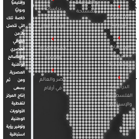
والصراعات
وإقليميًا
دراسات
ودوليًا
المسلحة
الدراسات
الإعلام
خاصة تلك
الأوروبية
والرأي العام
التي تتصل
بالأمن
القومي
الدراسات
قضايا المرأة
المصري
العربية
والأسرة
والمصالح
والإقليمية
الوطنية
المصرية.
مصر والعالم
ومن ثم
الدراسات
في أرقام
يسعى
الفلسطينية
إنتاج المركز
لتغطية
والإسرائيلية
الأولويات
الوطنية،
وتوفير رؤية
استباقية