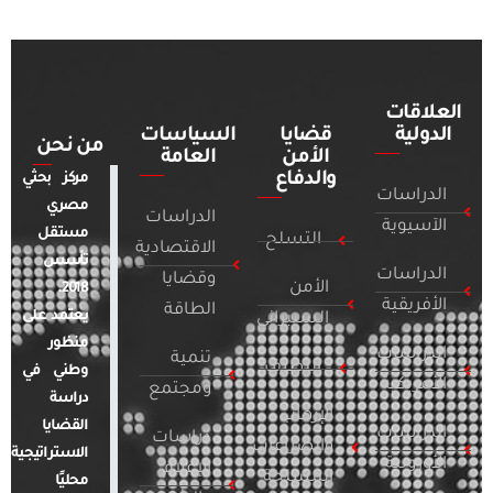
العلاقات
الدولية
قضايا
السياسات
من نحن
الأمن
العامة
والدفاع
مركز بحثي
الدراسات
مصري
الدراسات
الآسيوية
مستقل
التسلح
الاقتصادية
تأسس
الدراسات
وقضايا
الأمن
2018.
الأفريقية
الطاقة
يعتمد على
السيبراني
منظور
الدراسات
تنمية
التطرف
وطني في
الأمريكية
ومجتمع
دراسة
الإرهاب
القضايا
الدراسات
دراسات
والصراعات
الاستراتيجية
الأوروبية
الإعلام
المسلحة
محليًا