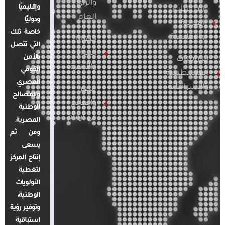
والرأي
وإقليميًا
الدراسات
العام
ودوليًا
العربية
خاصة تلك
والإقليمية
قضايا
التي تتصل
المرأة
بالأمن
الدراسات
والأسرة
القومي
الفلسطينية
المصري
والإسرائيلية
مصر
والمصالح
والعالم
الوطنية
في أرقام
المصرية.
ومن ثم
يسعى
إنتاج المركز
لتغطية
الأولويات
الوطنية،
وتوفير رؤية
استباقية