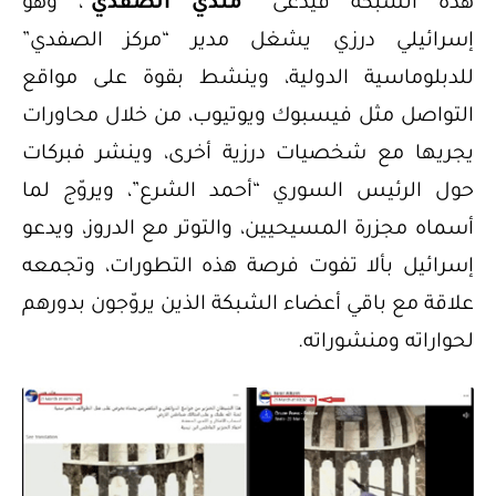
هذه الشبكة فيدعى “
مندي الصفدي
“، وهو
إسرائيلي درزي يشغل مدير “مركز الصفدي”
للدبلوماسية الدولية، وينشط بقوة على مواقع
التواصل مثل فيسبوك ويوتيوب، من خلال محاورات
يجريها مع شخصيات درزية أخرى، وينشر فبركات
حول الرئيس السوري “أحمد الشرع”، ويروّج لما
أسماه مجزرة المسيحيين، والتوتر مع الدروز، ويدعو
إسرائيل بألا تفوت فرصة هذه التطورات، وتجمعه
علاقة مع باقي أعضاء الشبكة الذين يروّجون بدورهم
لحواراته ومنشوراته.