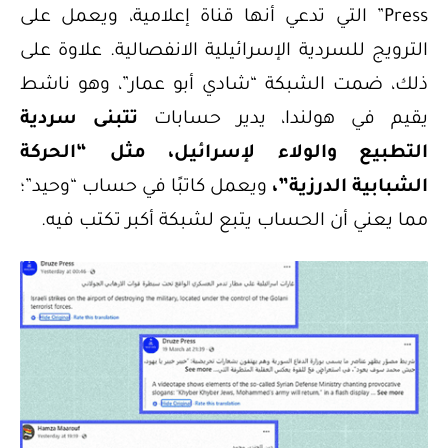
Press” التي تدعي أنها قناة إعلامية، ويعمل على
الترويج للسردية الإسرائيلية الانفصالية. علاوة على
ذلك، ضمت الشبكة “شادي أبو عمار”، وهو ناشط
يقيم في هولندا، يدير حسابات
تتبنى سردية
التطبيع والولاء لإسرائيل، مثل “الحركة
الشبابية الدرزية”،
ويعمل كاتبًا في حساب “وحيد”؛
مما يعني أن الحساب يتبع لشبكة أكبر تكتب فيه.