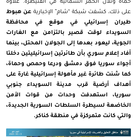
حماة وتلال الحمر الشمالية في القنيطرة. علاوة
على ذلك، كشفت شبكة “شام” الإخبارية
عن هبوط
طيران إسرائيلي في موقع في محافظة
السويداء لوقت قصير بالتزامن مع الغارات
الجوية، ليعود بعدها إلى الجولان المحتل، بينما
أفاد إعلام سوري بأن طائرتين إسرائيليتين دخلتا
أجواء سوريا فوق دمشق ودرعا وحمص وحماة،
كما شنت طائرة غير مأهولة إسرائيلية غارة على
أهداف أرضية قرب مدينة السويداء جنوبي
سوريا، استهدفت
وحدات من قوات الأمن
الخاضعة لسيطرة السلطات السورية الجديدة،
والتي كانت متمركزة في منطقة كناكر.