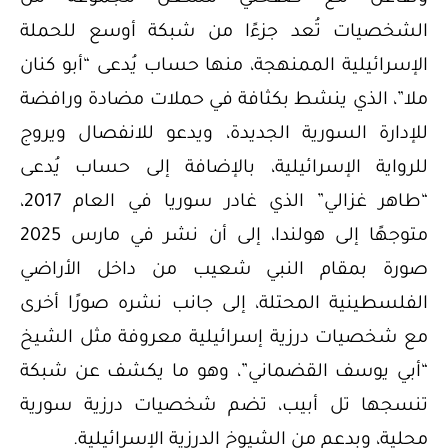
الشخصيات تُعد جزءًا من شبكة أوسع للحملة
الإسرائيلية الممنهجة، منها حساب يُدعى “أبو كنان
ملا”، الذي ينشط بكثافة في حملات مضادة ورافضة
للإدارة السورية الجديدة، ويدعو للانفصال ويروج
للرواية الإسرائيلية، بالإضافة إلى حساب يُدعى
“طاهر غزالي” الذي غادر سوريا في العام 2017،
متوجهًا إلى هولندا، إلى أن نشر في مارس 2025
صورة بمقام النبي شعيب من داخل الأراضي
الفلسطينية المحتلة، إلى جانب نشره صورًا أخرى
مع شخصيات درزية إسرائيلية معروفة مثل الشيخ
“أبي يوسف القضماني”، وهو ما يكشف عن شبكة
تنسجها تل أبيب، تضم شخصيات درزية سورية
محلية، وبدعم من الشيوخ الدرزية الإسرائيلية.