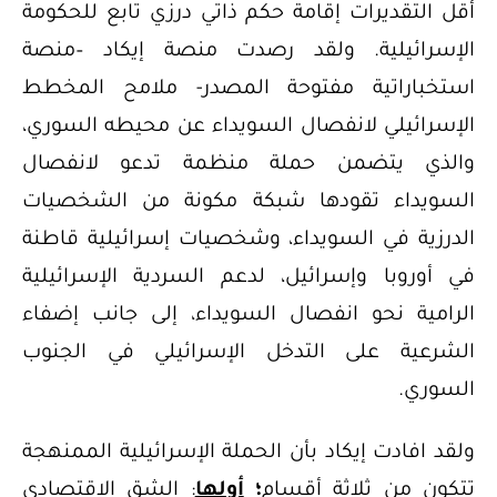
أقل التقديرات إقامة حكم ذاتي درزي تابع للحكومة
الإسرائيلية. ولقد رصدت منصة إيكاد –منصة
استخباراتية مفتوحة المصدر- ملامح المخطط
الإسرائيلي لانفصال السويداء عن محيطه السوري،
والذي يتضمن حملة منظمة تدعو لانفصال
السويداء تقودها شبكة مكونة من الشخصيات
الدرزية في السويداء، وشخصيات إسرائيلية قاطنة
في أوروبا وإسرائيل، لدعم السردية الإسرائيلية
الرامية نحو انفصال السويداء، إلى جانب إضفاء
الشرعية على التدخل الإسرائيلي في الجنوب
السوري.
ولقد افادت إيكاد بأن الحملة الإسرائيلية الممنهجة
تتكون من ثلاثة أقسام
؛
أولها
: الشق الاقتصادي