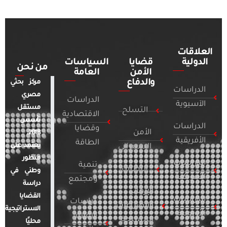
العلاقات
الدولية
قضايا
السياسات
من نحن
الأمن
العامة
والدفاع
مركز بحثي
الدراسات
مصري
الدراسات
الآسيوية
مستقل
التسلح
الاقتصادية
تأسس
الدراسات
وقضايا
الأمن
2018.
الأفريقية
الطاقة
يعتمد على
السيبراني
منظور
الدراسات
تنمية
التطرف
وطني في
الأمريكية
ومجتمع
دراسة
الإرهاب
القضايا
الدراسات
دراسات
والصراعات
الاستراتيجية
الأوروبية
الإعلام
المسلحة
محليًا