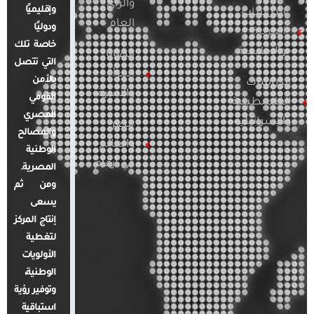
والرأي
وإقليميًا
الدراسات
العام
ودوليًا
العربية
خاصة تلك
والإقليمية
قضايا
التي تتصل
المرأة
بالأمن
الدراسات
والأسرة
القومي
الفلسطينية
المصري
والإسرائيلية
مصر
والمصالح
والعالم
الوطنية
في أرقام
المصرية.
ومن ثم
يسعى
إنتاج المركز
لتغطية
الأولويات
الوطنية،
وتوفير رؤية
استباقية