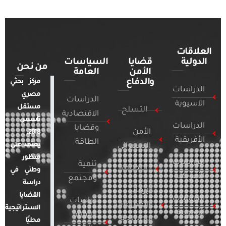
العلاقات
الدولية
قضايا
السياسات
من نحن
الأمن
العامة
والدفاع
مركز بحثي
الدراسات
مصري
الدراسات
الآسيوية
مستقل
التسلح
الاقتصادية
تأسس
الدراسات
وقضايا
الأمن
2018.
الأفريقية
الطاقة
يعتمد على
السيبراني
منظور
الدراسات
تنمية
التطرف
وطني في
الأمريكية
ومجتمع
دراسة
الإرهاب
القضايا
الدراسات
دراسات
والصراعات
الاستراتيجية
الأوروبية
الإعلام
المسلحة
محليًا