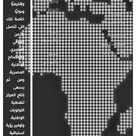
والرأي
وإقليميًا
الدراسات
العام
ودوليًا
العربية
خاصة تلك
والإقليمية
قضايا
التي تتصل
المرأة
بالأمن
الدراسات
والأسرة
القومي
الفلسطينية
المصري
والإسرائيلية
مصر
والمصالح
والعالم
الوطنية
في أرقام
المصرية.
ومن ثم
يسعى
إنتاج المركز
لتغطية
الأولويات
الوطنية،
وتوفير رؤية
استباقية