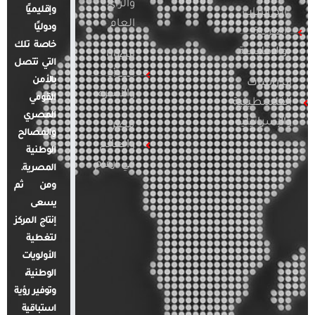
والرأي
وإقليميًا
الدراسات
العام
ودوليًا
العربية
خاصة تلك
والإقليمية
قضايا
التي تتصل
المرأة
بالأمن
الدراسات
والأسرة
القومي
الفلسطينية
المصري
والإسرائيلية
مصر
والمصالح
والعالم
الوطنية
في أرقام
المصرية.
ومن ثم
يسعى
إنتاج المركز
لتغطية
الأولويات
الوطنية،
وتوفير رؤية
استباقية