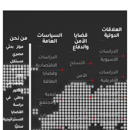
العلاقات
الدولية
قضايا
السياسات
من نحن
الأمن
العامة
والدفاع
مركز بحثي
الدراسات
مصري
الدراسات
الآسيوية
مستقل
التسلح
الاقتصادية
تأسس
الدراسات
وقضايا
الأمن
2018.
الأفريقية
الطاقة
يعتمد على
السيبراني
منظور
الدراسات
تنمية
التطرف
وطني في
الأمريكية
ومجتمع
دراسة
الإرهاب
القضايا
الدراسات
دراسات
والصراعات
الاستراتيجية
الأوروبية
الإعلام
المسلحة
محليًا