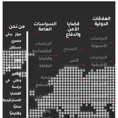
العلاقات
الدولية
قضايا
السياسات
من نحن
الأمن
العامة
والدفاع
مركز بحثي
الدراسات
مصري
الدراسات
الآسيوية
مستقل
التسلح
الاقتصادية
تأسس
الدراسات
وقضايا
الأمن
2018.
الأفريقية
الطاقة
يعتمد على
السيبراني
منظور
الدراسات
تنمية
التطرف
وطني في
الأمريكية
ومجتمع
دراسة
الإرهاب
القضايا
الدراسات
دراسات
والصراعات
الاستراتيجية
الأوروبية
الإعلام
المسلحة
محليًا
والرأي
وإقليميًا
الدراسات