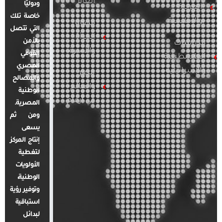
العام
ودوليًا
العربية
خاصة تلك
والإقليمية
قضايا
التي تتصل
المرأة
بالأمن
الدراسات
والأسرة
القومي
الفلسطينية
المصري
والإسرائيلية
مصر
والمصالح
والعالم
الوطنية
في أرقام
المصرية.
ومن ثم
يسعى
إنتاج المركز
لتغطية
الأولويات
الوطنية،
وتوفير رؤية
استباقية
لبدائل