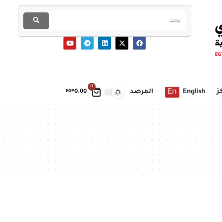
0
En
ز
English
المرصد
EGP
0.00