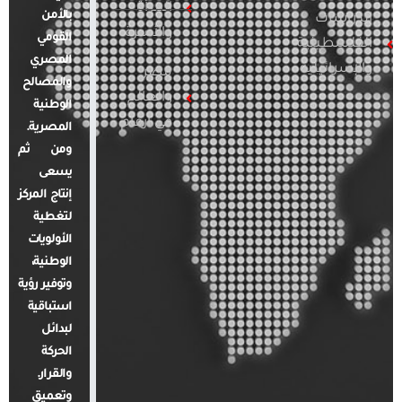
المرأة
بالأمن
الدراسات
والأسرة
القومي
الفلسطينية
المصري
والإسرائيلية
مصر
والمصالح
والعالم
الوطنية
في أرقام
المصرية.
ومن ثم
يسعى
إنتاج المركز
لتغطية
الأولويات
الوطنية،
وتوفير رؤية
استباقية
لبدائل
الحركة
والقرار.
وتعميق