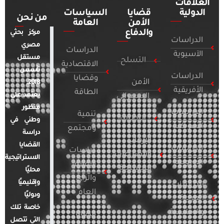
العلاقات
الدولية
قضايا
السياسات
من نحن
الأمن
العامة
والدفاع
مركز بحثي
الدراسات
مصري
الدراسات
الآسيوية
مستقل
التسلح
الاقتصادية
تأسس
الدراسات
وقضايا
الأمن
2018.
الأفريقية
الطاقة
يعتمد على
السيبراني
منظور
الدراسات
تنمية
التطرف
وطني في
الأمريكية
ومجتمع
دراسة
الإرهاب
القضايا
الدراسات
دراسات
والصراعات
الاستراتيجية
الأوروبية
الإعلام
المسلحة
محليًا
والرأي
وإقليميًا
الدراسات
العام
ودوليًا
العربية
خاصة تلك
والإقليمية
قضايا
التي تتصل