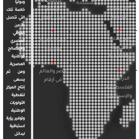
دراسات
ودوليًا
المسلحة
الدراسات
الإعلام
خاصة تلك
الأوروبية
والرأي العام
التي تتصل
بالأمن
القومي
الدراسات
قضايا المرأة
المصري
العربية
والأسرة
والمصالح
والإقليمية
الوطنية
المصرية.
مصر والعالم
ومن ثم
الدراسات
في أرقام
يسعى
الفلسطينية
إنتاج المركز
لتغطية
والإسرائيلية
الأولويات
الوطنية،
وتوفير رؤية
استباقية
لبدائل