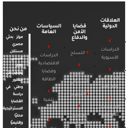
العلاقات
الدولية
قضايا
السياسات
من نحن
الأمن
العامة
والدفاع
مركز بحثي
مصري
الدراسات
مستقل
التسلح
الدراسات
الآسيوية
تأسس
الاقتصادية
2018.
وقضايا
يعتمد على
الأمن
الدراسات
الطاقة
منظور
السيبراني
الأفريقية
وطني في
التطرف
دراسة
تنمية
القضايا
الدراسات
ومجتمع
الاستراتيجية
الأمريكية
الإرهاب
محليًا
والصراعات
وإقليميًا