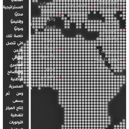
القضايا
الدراسات
دراسات
والصراعات
الاستراتيجية
الأوروبية
الإعلام
المسلحة
محليًا
والرأي
وإقليميًا
الدراسات
العام
ودوليًا
العربية
خاصة تلك
والإقليمية
قضايا
التي تتصل
المرأة
بالأمن
الدراسات
والأسرة
القومي
الفلسطينية
المصري
والإسرائيلية
مصر
والمصالح
والعالم
الوطنية
في أرقام
المصرية.
ومن ثم
يسعى
إنتاج المركز
لتغطية
الأولويات