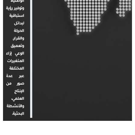
الوطنية،
وتوفير رؤية
استباقية
لبدائل
الحركة
والقرار.
وتعميق
الوعي إزاء
المتغيرات
المختلفة
عبر عدة
صور من
الإنتاج
العلمي،
والأنشطة
البحثية.