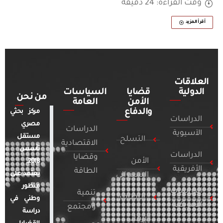
وقت القراءة: 24 دقيقة
أقرأ المزيد
العلاقات
الدولية
قضايا
السياسات
من نحن
الأمن
العامة
والدفاع
مركز بحثي
الدراسات
مصري
الدراسات
الآسيوية
مستقل
التسلح
الاقتصادية
تأسس
الدراسات
وقضايا
الأمن
2018.
الأفريقية
الطاقة
يعتمد على
السيبراني
منظور
الدراسات
تنمية
التطرف
وطني في
الأمريكية
ومجتمع
دراسة
الإرهاب