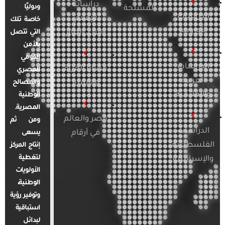
دراسات
ودوليًا
المسلحة
الدراسات
الإعلام
خاصة تلك
الأوروبية
والرأي العام
التي تتصل
بالأمن
القومي
الدراسات
قضايا المرأة
المصري
العربية
والأسرة
والمصالح
والإقليمية
الوطنية
المصرية.
مصر والعالم
ومن ثم
الدراسات
في أرقام
يسعى
الفلسطينية
إنتاج المركز
لتغطية
والإسرائيلية
الأولويات
الوطنية،
وتوفير رؤية
استباقية
لبدائل