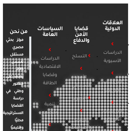
العلاقات
الدولية
قضايا
السياسات
من نحن
الأمن
العامة
والدفاع
مركز بحثي
مصري
الدراسات
مستقل
التسلح
الدراسات
الآسيوية
تأسس
الاقتصادية
2018.
وقضايا
يعتمد على
الأمن
الدراسات
الطاقة
منظور
السيبراني
الأفريقية
وطني في
التطرف
دراسة
تنمية
القضايا
الدراسات
ومجتمع
الاستراتيجية
الأمريكية
الإرهاب
محليًا
والصراعات
وإقليميًا