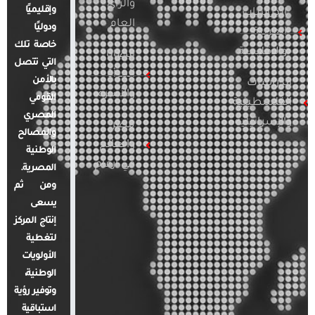
والرأي
وإقليميًا
الدراسات
العام
ودوليًا
العربية
خاصة تلك
والإقليمية
قضايا
التي تتصل
المرأة
بالأمن
الدراسات
والأسرة
القومي
الفلسطينية
المصري
والإسرائيلية
مصر
والمصالح
والعالم
الوطنية
في أرقام
المصرية.
ومن ثم
يسعى
إنتاج المركز
لتغطية
الأولويات
الوطنية،
وتوفير رؤية
استباقية