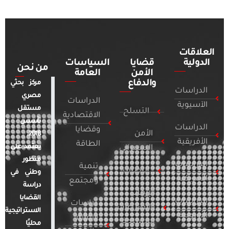
العلاقات
الدولية
قضايا
السياسات
من نحن
الأمن
العامة
والدفاع
مركز بحثي
الدراسات
مصري
الدراسات
الآسيوية
مستقل
التسلح
الاقتصادية
تأسس
الدراسات
وقضايا
الأمن
2018.
الأفريقية
الطاقة
يعتمد على
السيبراني
منظور
الدراسات
تنمية
التطرف
وطني في
الأمريكية
ومجتمع
دراسة
الإرهاب
القضايا
الدراسات
دراسات
والصراعات
الاستراتيجية
الأوروبية
الإعلام
المسلحة
محليًا