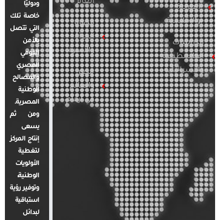
العام
ودوليًا
العربية
خاصة تلك
والإقليمية
قضايا
التي تتصل
المرأة
بالأمن
الدراسات
والأسرة
القومي
الفلسطينية
المصري
والإسرائيلية
مصر
والمصالح
والعالم
الوطنية
في أرقام
المصرية.
ومن ثم
يسعى
إنتاج المركز
لتغطية
الأولويات
الوطنية،
وتوفير رؤية
استباقية
لبدائل