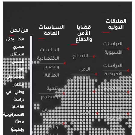
العلاقات
الدولية
قضايا
السياسات
من نحن
الأمن
العامة
والدفاع
مركز بحثي
الدراسات
مصري
الدراسات
الآسيوية
مستقل
التسلح
الاقتصادية
تأسس
الدراسات
وقضايا
الأمن
2018.
الأفريقية
الطاقة
يعتمد على
السيبراني
منظور
الدراسات
تنمية
التطرف
وطني في
الأمريكية
ومجتمع
دراسة
الإرهاب
القضايا
الدراسات
دراسات
والصراعات
الاستراتيجية
الأوروبية
الإعلام
المسلحة
محليًا
والرأي
وإقليميًا
الدراسات