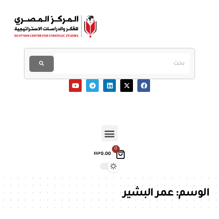
0
0.00
EGP
الوسم:
عمر البشير