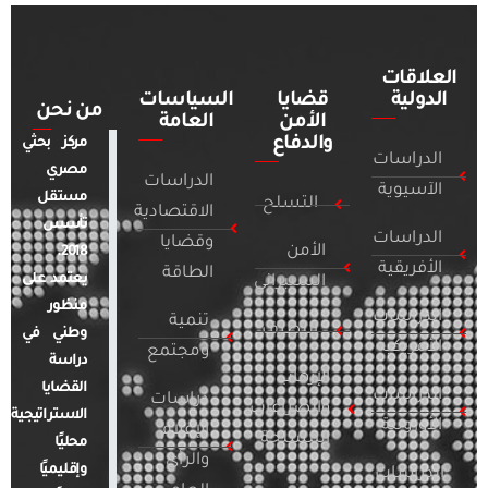
العلاقات
الدولية
قضايا
السياسات
من نحن
الأمن
العامة
والدفاع
مركز بحثي
الدراسات
مصري
الدراسات
الآسيوية
مستقل
التسلح
الاقتصادية
تأسس
الدراسات
وقضايا
الأمن
2018.
الأفريقية
الطاقة
يعتمد على
السيبراني
منظور
الدراسات
تنمية
التطرف
وطني في
الأمريكية
ومجتمع
دراسة
الإرهاب
القضايا
الدراسات
دراسات
والصراعات
الاستراتيجية
الأوروبية
الإعلام
المسلحة
محليًا
والرأي
وإقليميًا
الدراسات