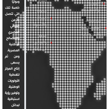
العام
ودوليًا
العربية
خاصة تلك
والإقليمية
قضايا
التي تتصل
المرأة
بالأمن
الدراسات
والأسرة
القومي
الفلسطينية
المصري
والإسرائيلية
مصر
والمصالح
والعالم
الوطنية
في أرقام
المصرية.
ومن ثم
يسعى
إنتاج المركز
لتغطية
الأولويات
الوطنية،
وتوفير رؤية
استباقية
لبدائل