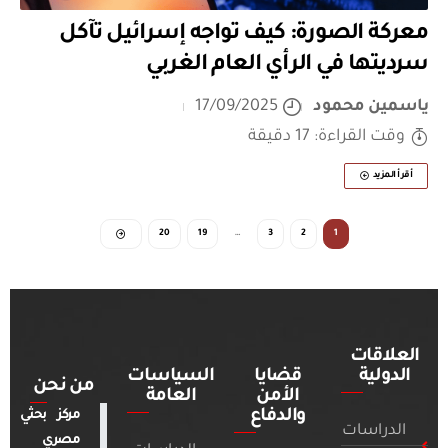
معركة الصورة: كيف تواجه إسرائيل تآكل
سرديتها في الرأي العام الغربي
ياسمين محمود
17/09/2025
وقت القراءة: 17 دقيقة
أقرأ المزيد
20
19
…
3
2
1
العلاقات
الدولية
قضايا
السياسات
من نحن
الأمن
العامة
والدفاع
مركز بحثي
الدراسات
مصري