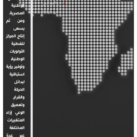
والعالم
الوطنية
في أرقام
المصرية.
ومن ثم
يسعى
إنتاج المركز
لتغطية
الأولويات
الوطنية،
وتوفير رؤية
استباقية
لبدائل
الحركة
والقرار.
وتعميق
الوعي إزاء
المتغيرات
المختلفة
عبر عدة