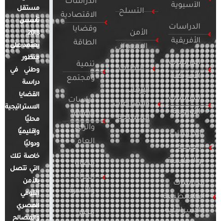
الدراسات
الآسيوية
مستقل
التسلح
الاقتصادية
تأسس
الدراسات
وقضايا
الأمن
2018.
الأفريقية
الطاقة
يعتمد على
السيبراني
منظور
الدراسات
تنمية
التطرف
وطني في
الأمريكية
ومجتمع
دراسة
الإرهاب
القضايا
الدراسات
دراسات
والصراعات
الاستراتيجية
الأوروبية
الإعلام
المسلحة
محليًا
والرأي
وإقليميًا
الدراسات
العام
ودوليًا
العربية
خاصة تلك
والإقليمية
قضايا
التي تتصل
المرأة
بالأمن
الدراسات
والأسرة
القومي
الفلسطينية
المصري
والإسرائيلية
مصر
والمصالح