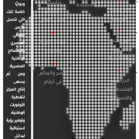
دراسات
ودوليًا
المسلحة
الدراسات
الإعلام
خاصة تلك
الأوروبية
والرأي العام
التي تتصل
بالأمن
القومي
الدراسات
قضايا المرأة
المصري
العربية
والأسرة
والمصالح
والإقليمية
الوطنية
المصرية.
مصر والعالم
ومن ثم
الدراسات
في أرقام
يسعى
الفلسطينية
إنتاج المركز
لتغطية
والإسرائيلية
الأولويات
الوطنية،
وتوفير رؤية
استباقية
لبدائل