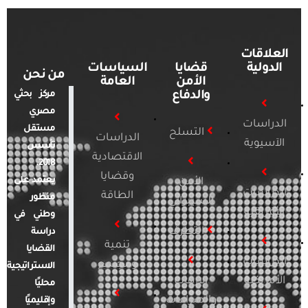
العلاقات
الدولية
قضايا
السياسات
من نحن
الأمن
العامة
والدفاع
مركز بحثي
مصري
الدراسات
مستقل
التسلح
الدراسات
الآسيوية
تأسس
الاقتصادية
2018.
وقضايا
يعتمد على
الأمن
الدراسات
الطاقة
منظور
السيبراني
الأفريقية
وطني في
التطرف
دراسة
تنمية
القضايا
الدراسات
ومجتمع
الاستراتيجية
الأمريكية
الإرهاب
محليًا
والصراعات
وإقليميًا