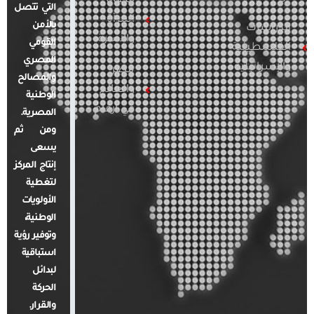
قضايا
التي تتصل
المرأة
بالأمن
الدراسات
والأسرة
القومي
الفلسطينية
المصري
والإسرائيلية
مصر
والمصالح
والعالم
الوطنية
في أرقام
المصرية.
ومن ثم
يسعى
إنتاج المركز
لتغطية
الأولويات
الوطنية،
وتوفير رؤية
استباقية
لبدائل
الحركة
والقرار.