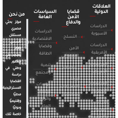
العلاقات
الدولية
قضايا
السياسات
من نحن
الأمن
العامة
والدفاع
مركز بحثي
الدراسات
مصري
الدراسات
الآسيوية
مستقل
التسلح
الاقتصادية
تأسس
الدراسات
وقضايا
الأمن
2018.
الأفريقية
الطاقة
يعتمد على
السيبراني
منظور
الدراسات
تنمية
التطرف
وطني في
الأمريكية
ومجتمع
دراسة
الإرهاب
القضايا
الدراسات
دراسات
والصراعات
الاستراتيجية
الأوروبية
الإعلام
المسلحة
محليًا
والرأي
وإقليميًا
الدراسات
العام
ودوليًا
العربية
خاصة تلك
والإقليمية