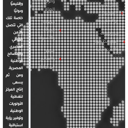
والرأي
وإقليميًا
الدراسات
العام
ودوليًا
العربية
خاصة تلك
والإقليمية
قضايا
التي تتصل
المرأة
بالأمن
الدراسات
والأسرة
القومي
الفلسطينية
المصري
والإسرائيلية
مصر
والمصالح
والعالم
الوطنية
في أرقام
المصرية.
ومن ثم
يسعى
إنتاج المركز
لتغطية
الأولويات
الوطنية،
وتوفير رؤية
استباقية