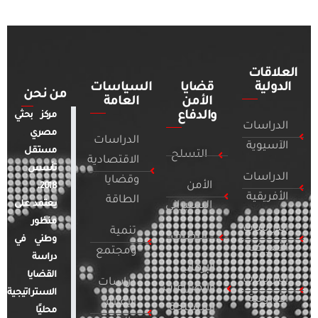
العلاقات
الدولية
قضايا
السياسات
من نحن
الأمن
العامة
والدفاع
مركز بحثي
الدراسات
مصري
الدراسات
الآسيوية
مستقل
التسلح
الاقتصادية
تأسس
الدراسات
وقضايا
الأمن
2018.
الأفريقية
الطاقة
يعتمد على
السيبراني
منظور
الدراسات
تنمية
التطرف
وطني في
الأمريكية
ومجتمع
دراسة
الإرهاب
القضايا
الدراسات
دراسات
والصراعات
الاستراتيجية
الأوروبية
الإعلام
المسلحة
محليًا