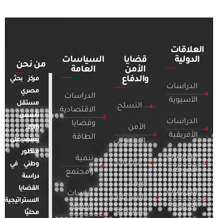
العلاقات
الدولية
قضايا
السياسات
من نحن
الأمن
العامة
والدفاع
مركز بحثي
الدراسات
مصري
الدراسات
الآسيوية
مستقل
التسلح
الاقتصادية
تأسس
الدراسات
وقضايا
الأمن
2018.
الأفريقية
الطاقة
يعتمد على
السيبراني
منظور
الدراسات
تنمية
التطرف
وطني في
الأمريكية
ومجتمع
دراسة
الإرهاب
القضايا
الدراسات
دراسات
والصراعات
الاستراتيجية
الأوروبية
الإعلام
المسلحة
محليًا