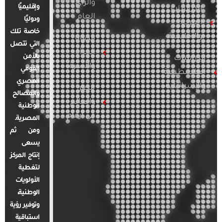
والرأي
وإقليميًا
الدراسات
العام
ودوليًا
العربية
خاصة تلك
والإقليمية
قضايا
التي تتصل
المرأة
بالأمن
الدراسات
والأسرة
القومي
الفلسطينية
المصري
والإسرائيلية
مصر
والمصالح
والعالم
الوطنية
في أرقام
المصرية.
ومن ثم
يسعى
إنتاج المركز
لتغطية
الأولويات
الوطنية،
وتوفير رؤية
استباقية