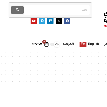
0
En
ز
English
المرصد
EGP
0.00