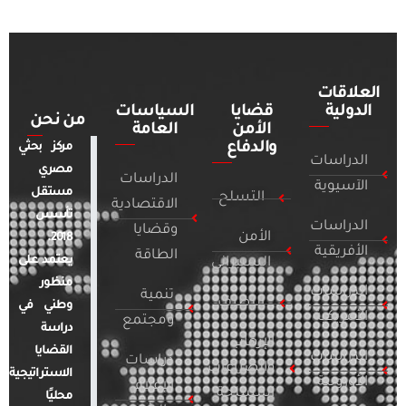
العلاقات
الدولية
قضايا
السياسات
من نحن
الأمن
العامة
والدفاع
مركز بحثي
الدراسات
مصري
الدراسات
الآسيوية
مستقل
التسلح
الاقتصادية
تأسس
الدراسات
وقضايا
الأمن
2018.
الأفريقية
الطاقة
يعتمد على
السيبراني
منظور
الدراسات
تنمية
التطرف
وطني في
الأمريكية
ومجتمع
دراسة
الإرهاب
القضايا
الدراسات
دراسات
والصراعات
الاستراتيجية
الأوروبية
الإعلام
المسلحة
محليًا