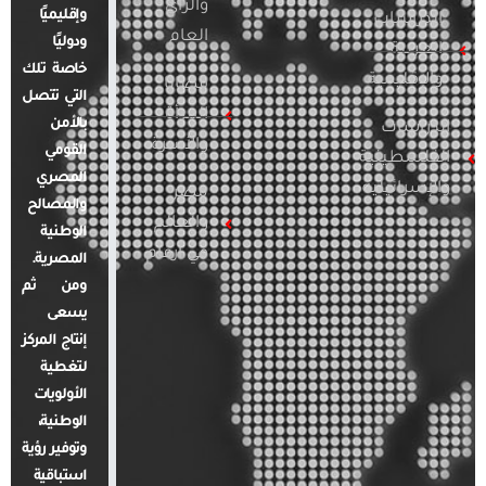
والرأي
وإقليميًا
الدراسات
العام
ودوليًا
العربية
خاصة تلك
والإقليمية
قضايا
التي تتصل
المرأة
بالأمن
الدراسات
والأسرة
القومي
الفلسطينية
المصري
والإسرائيلية
مصر
والمصالح
والعالم
الوطنية
في أرقام
المصرية.
ومن ثم
يسعى
إنتاج المركز
لتغطية
الأولويات
الوطنية،
وتوفير رؤية
استباقية