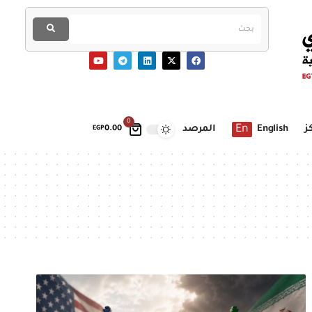
0
En
ز
English
المرصد
EGP
0.00