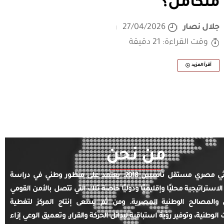
متكامل؟
جلال نصار
27/04/2026
وقت القراءة: 21 دقيقة
أقرأ المزيد
من نحن
مركز بحثي مصري مستقل تأسس 2018. يعتمد على منظور وطني في دراسة
الاستراتيجية محليًا وإقليميًا ودوليًا خاصة تلك التي تتصل بالأمن القومي
والمصالح الوطنية المصرية. ومن ثم يسعى إنتاج المركز لتغطية
ت الوطنية، وتوفير رؤية استباقية لبدائل الحركة والقرار. وتعميق الوعي إزاء