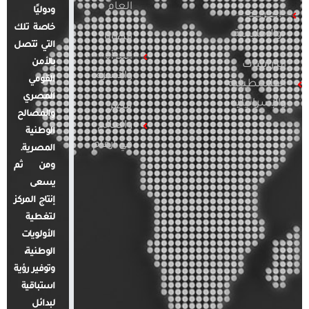
العام
ودوليًا
العربية
خاصة تلك
والإقليمية
قضايا
التي تتصل
المرأة
بالأمن
الدراسات
والأسرة
القومي
الفلسطينية
المصري
والإسرائيلية
مصر
والمصالح
والعالم
الوطنية
في أرقام
المصرية.
ومن ثم
يسعى
إنتاج المركز
لتغطية
الأولويات
الوطنية،
وتوفير رؤية
استباقية
لبدائل