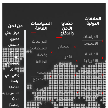
العلاقات
الدولية
قضايا
السياسات
من نحن
الأمن
العامة
والدفاع
مركز بحثي
الدراسات
مصري
الدراسات
الآسيوية
مستقل
التسلح
الاقتصادية
تأسس
الدراسات
وقضايا
الأمن
2018.
الأفريقية
الطاقة
يعتمد على
السيبراني
منظور
الدراسات
تنمية
التطرف
وطني في
الأمريكية
ومجتمع
دراسة
الإرهاب
القضايا
الدراسات
دراسات
والصراعات
الاستراتيجية
الأوروبية
الإعلام
المسلحة
محليًا
والرأي
وإقليميًا
الدراسات