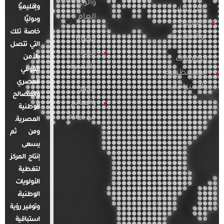
والرأي
وإقليميًا
الدراسات
العام
ودوليًا
العربية
خاصة تلك
والإقليمية
قضايا
التي تتصل
المرأة
بالأمن
الدراسات
والأسرة
القومي
الفلسطينية
المصري
والإسرائيلية
مصر
والمصالح
والعالم
الوطنية
في أرقام
المصرية.
ومن ثم
يسعى
إنتاج المركز
لتغطية
الأولويات
الوطنية،
وتوفير رؤية
استباقية