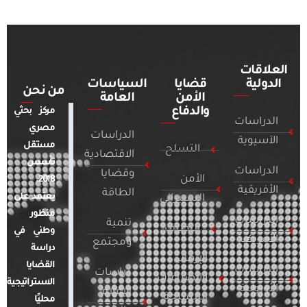
العلاقات
الدولية
قضايا
السياسات
من نحن
الأمن
العامة
والدفاع
مركز بحثي
الدراسات
مصري
الدراسات
الآسيوية
مستقل
التسلح
الاقتصادية
تأسس
الدراسات
وقضايا
الأمن
2018.
الأفريقية
الطاقة
يعتمد على
السيبراني
منظور
الدراسات
تنمية
التطرف
وطني في
الأمريكية
ومجتمع
دراسة
الإرهاب
القضايا
الدراسات
دراسات
والصراعات
الاستراتيجية
الأوروبية
الإعلام
المسلحة
محليًا