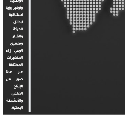
الوطنية،
وتوفير رؤية
استباقية
لبدائل
الحركة
والقرار.
وتعميق
الوعي إزاء
المتغيرات
المختلفة
عبر عدة
صور من
الإنتاج
العلمي،
والأنشطة
البحثية.