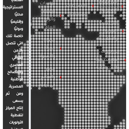
القضايا
الدراسات
دراسات
والصراعات
الاستراتيجية
الأوروبية
الإعلام
المسلحة
محليًا
والرأي
وإقليميًا
الدراسات
العام
ودوليًا
العربية
خاصة تلك
والإقليمية
قضايا
التي تتصل
المرأة
بالأمن
الدراسات
والأسرة
القومي
الفلسطينية
المصري
والإسرائيلية
مصر
والمصالح
والعالم
الوطنية
في أرقام
المصرية.
ومن ثم
يسعى
إنتاج المركز
لتغطية
الأولويات