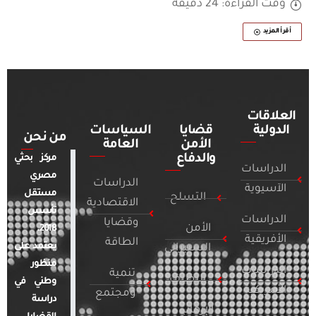
وقت القراءة: 24 دقيقة
أقرأ المزيد
العلاقات
الدولية
قضايا
السياسات
من نحن
الأمن
العامة
والدفاع
مركز بحثي
الدراسات
مصري
الدراسات
الآسيوية
مستقل
التسلح
الاقتصادية
تأسس
الدراسات
وقضايا
الأمن
2018.
الأفريقية
الطاقة
يعتمد على
السيبراني
منظور
الدراسات
تنمية
التطرف
وطني في
الأمريكية
ومجتمع
دراسة
الإرهاب