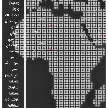
والرأي
وإقليميًا
الدراسات
العام
ودوليًا
العربية
خاصة تلك
والإقليمية
قضايا
التي تتصل
المرأة
بالأمن
الدراسات
والأسرة
القومي
الفلسطينية
المصري
والإسرائيلية
مصر
والمصالح
والعالم
الوطنية
في أرقام
المصرية.
ومن ثم
يسعى
إنتاج المركز
لتغطية
الأولويات
الوطنية،
وتوفير رؤية
استباقية