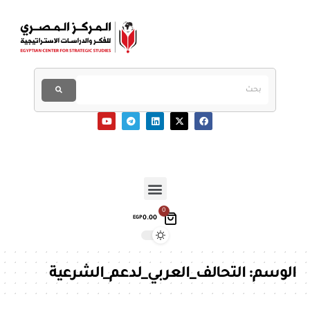
0
0.00
EGP
الوسم:
التحالف_العربي_لدعم_الشرعية