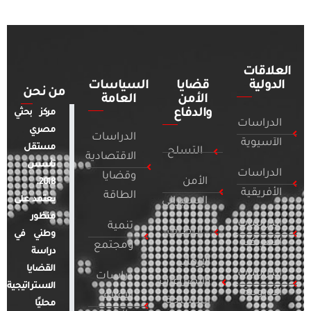
العلاقات
الدولية
قضايا
السياسات
من نحن
الأمن
العامة
والدفاع
مركز بحثي
الدراسات
مصري
الدراسات
الآسيوية
مستقل
التسلح
الاقتصادية
تأسس
الدراسات
وقضايا
الأمن
2018.
الأفريقية
الطاقة
يعتمد على
السيبراني
منظور
الدراسات
تنمية
التطرف
وطني في
الأمريكية
ومجتمع
دراسة
الإرهاب
القضايا
الدراسات
دراسات
والصراعات
الاستراتيجية
الأوروبية
الإعلام
المسلحة
محليًا