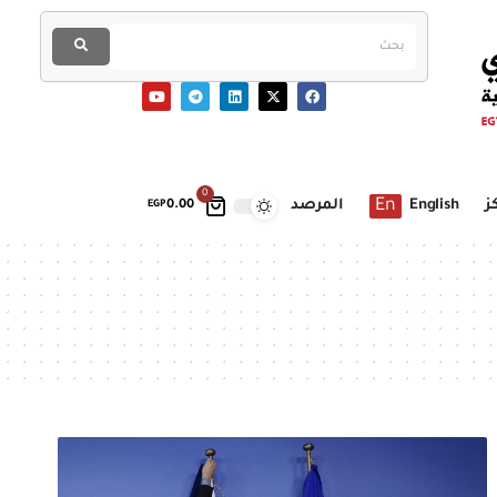
0
En
ز
English
المرصد
EGP
0.00