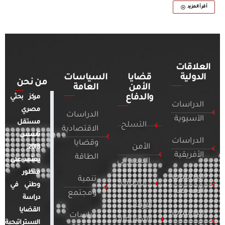
أقرأ المزيد
العلاقات
الدولية
قضايا
السياسات
من نحن
الأمن
العامة
والدفاع
مركز بحثي
الدراسات
مصري
الدراسات
الآسيوية
مستقل
التسلح
الاقتصادية
تأسس
الدراسات
وقضايا
الأمن
2018.
الأفريقية
الطاقة
يعتمد على
السيبراني
منظور
الدراسات
تنمية
التطرف
وطني في
الأمريكية
ومجتمع
دراسة
الإرهاب
القضايا
الدراسات
دراسات
والصراعات
الاستراتيجية