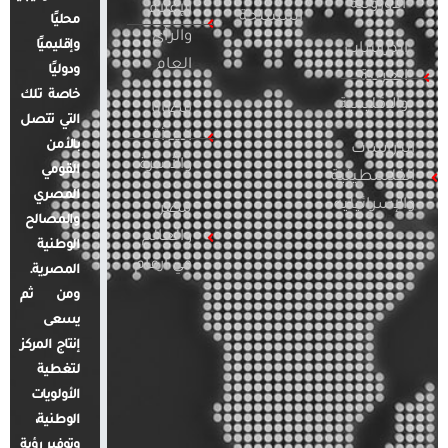
الأوروبية
الإعلام
المسلحة
محليًا
والرأي
وإقليميًا
الدراسات
العام
ودوليًا
العربية
خاصة تلك
والإقليمية
قضايا
التي تتصل
المرأة
بالأمن
الدراسات
والأسرة
القومي
الفلسطينية
المصري
والإسرائيلية
مصر
والمصالح
والعالم
الوطنية
في أرقام
المصرية.
ومن ثم
يسعى
إنتاج المركز
لتغطية
الأولويات
الوطنية،
وتوفير رؤية