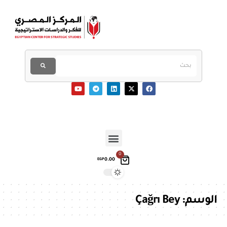
0
0.00
EGP
الوسم:
Çağrı Bey