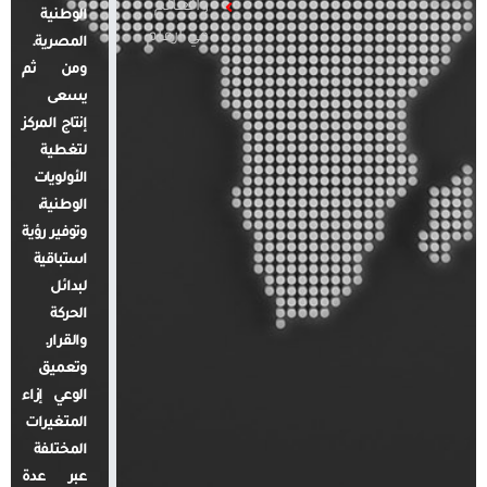
والعالم
الوطنية
في أرقام
المصرية.
ومن ثم
يسعى
إنتاج المركز
لتغطية
الأولويات
الوطنية،
وتوفير رؤية
استباقية
لبدائل
الحركة
والقرار.
وتعميق
الوعي إزاء
المتغيرات
المختلفة
عبر عدة