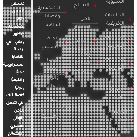
الآسيوية
مستقل
التسلح
الاقتصادية
تأسس
الدراسات
وقضايا
الأمن
2018.
الأفريقية
الطاقة
يعتمد على
السيبراني
منظور
الدراسات
تنمية
التطرف
وطني في
الأمريكية
ومجتمع
دراسة
الإرهاب
القضايا
الدراسات
دراسات
والصراعات
الاستراتيجية
الأوروبية
الإعلام
المسلحة
محليًا
والرأي
وإقليميًا
الدراسات
العام
ودوليًا
العربية
خاصة تلك
والإقليمية
قضايا
التي تتصل
المرأة
بالأمن
الدراسات
والأسرة
القومي
الفلسطينية
المصري
والإسرائيلية
مصر
والمصالح