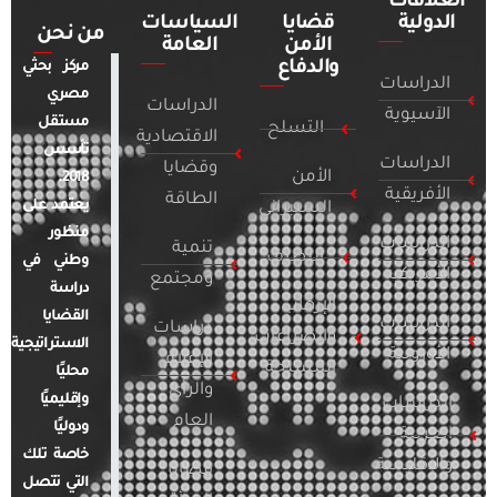
العلاقات
الدولية
قضايا
السياسات
من نحن
الأمن
العامة
والدفاع
مركز بحثي
الدراسات
مصري
الدراسات
الآسيوية
مستقل
التسلح
الاقتصادية
تأسس
الدراسات
وقضايا
الأمن
2018.
الأفريقية
الطاقة
يعتمد على
السيبراني
منظور
الدراسات
تنمية
التطرف
وطني في
الأمريكية
ومجتمع
دراسة
الإرهاب
القضايا
الدراسات
دراسات
والصراعات
الاستراتيجية
الأوروبية
الإعلام
المسلحة
محليًا
والرأي
وإقليميًا
الدراسات
العام
ودوليًا
العربية
خاصة تلك
والإقليمية
قضايا
التي تتصل