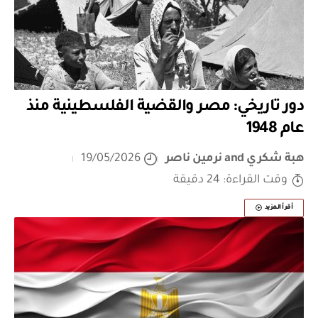
دور تاريخي: مصر والقضية الفلسطينية منذ
عام 1948
هبة شكري
and
نرمين ناصر
19/05/2026
وقت القراءة: 24 دقيقة
أقرأ المزيد