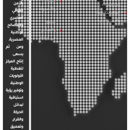
المرأة
بالأمن
الدراسات
والأسرة
القومي
الفلسطينية
المصري
والإسرائيلية
مصر
والمصالح
والعالم
الوطنية
في أرقام
المصرية.
ومن ثم
يسعى
إنتاج المركز
لتغطية
الأولويات
الوطنية،
وتوفير رؤية
استباقية
لبدائل
الحركة
والقرار.
وتعميق