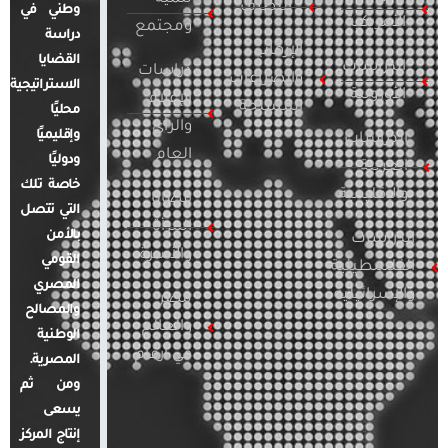
التطرف
وطني في
الأمريكية
ومجتمع
دراسة
الإرهاب
القضايا
الدراسات
دراسات
والصراعات
الاستراتيجية
الأوروبية
الإعلام
المسلحة
محليًا
والرأي
وإقليميًا
الدراسات
العام
ودوليًا
العربية
خاصة تلك
والإقليمية
قضايا
التي تتصل
المرأة
بالأمن
الدراسات
والأسرة
القومي
الفلسطينية
المصري
والإسرائيلية
مصر
والمصالح
والعالم
الوطنية
في أرقام
المصرية.
ومن ثم
يسعى
إنتاج المركز