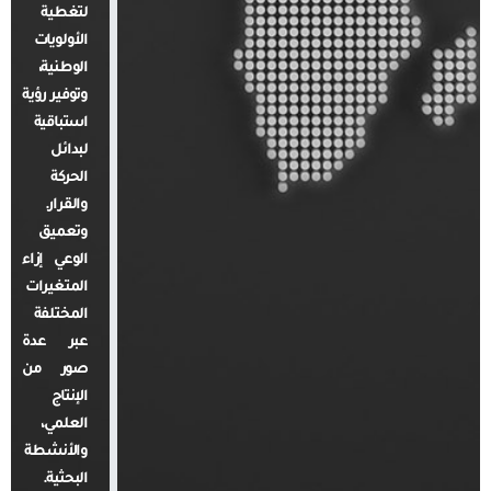
لتغطية
الأولويات
الوطنية،
وتوفير رؤية
استباقية
لبدائل
الحركة
والقرار.
وتعميق
الوعي إزاء
المتغيرات
المختلفة
عبر عدة
صور من
الإنتاج
العلمي،
والأنشطة
البحثية.