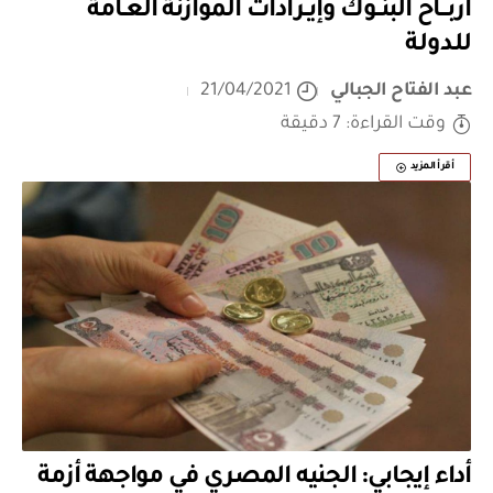
أربـــاح البنــوك وإيــرادات الموازنة العــامة
للـدولـة
عبد الفتاح الجبالي
21/04/2021
وقت القراءة: 7 دقيقة
أقرأ المزيد
أداء إيجابي: الجنيه المصري في مواجهة أزمة