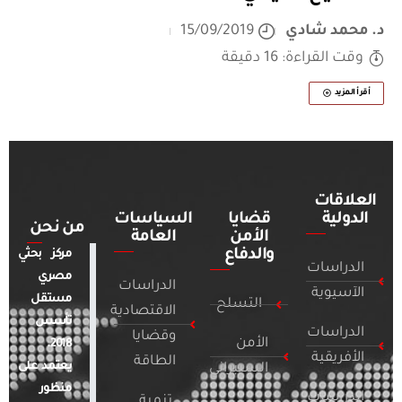
د. محمد شادي
15/09/2019
وقت القراءة: 16 دقيقة
أقرأ المزيد
العلاقات
الدولية
قضايا
السياسات
من نحن
الأمن
العامة
والدفاع
مركز بحثي
الدراسات
مصري
الدراسات
الآسيوية
مستقل
التسلح
الاقتصادية
تأسس
الدراسات
وقضايا
الأمن
2018.
الأفريقية
الطاقة
يعتمد على
السيبراني
منظور
الدراسات
تنمية