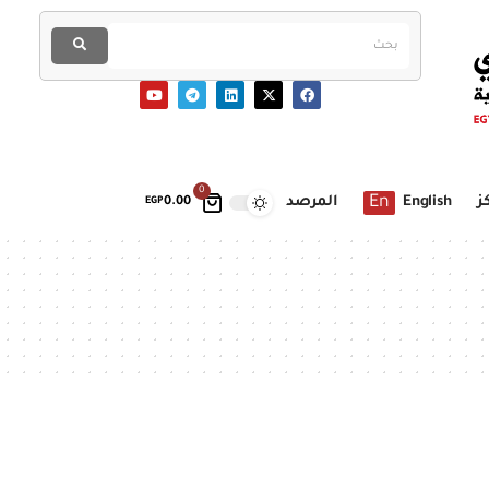
0
En
ز
English
المرصد
EGP
0.00