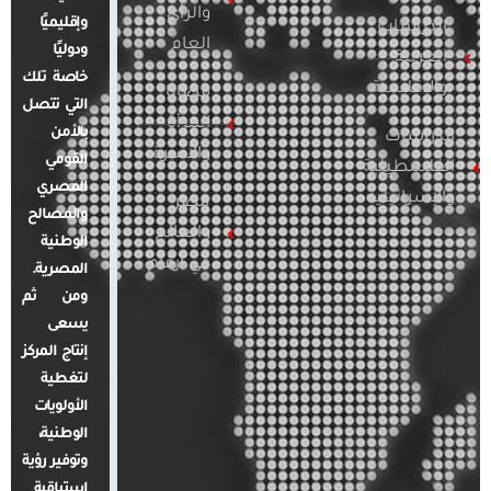
والرأي
وإقليميًا
الدراسات
العام
ودوليًا
العربية
خاصة تلك
والإقليمية
قضايا
التي تتصل
المرأة
بالأمن
الدراسات
والأسرة
القومي
الفلسطينية
المصري
والإسرائيلية
مصر
والمصالح
والعالم
الوطنية
في أرقام
المصرية.
ومن ثم
يسعى
إنتاج المركز
لتغطية
الأولويات
الوطنية،
وتوفير رؤية
استباقية