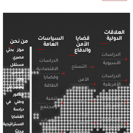
العلاقات
الدولية
قضايا
السياسات
من نحن
الأمن
العامة
والدفاع
مركز بحثي
الدراسات
مصري
الدراسات
الآسيوية
مستقل
التسلح
الاقتصادية
تأسس
الدراسات
وقضايا
الأمن
2018.
الأفريقية
الطاقة
يعتمد على
السيبراني
منظور
الدراسات
تنمية
التطرف
وطني في
الأمريكية
ومجتمع
دراسة
الإرهاب
القضايا
الدراسات
دراسات
والصراعات
الاستراتيجية
الأوروبية
الإعلام
المسلحة
محليًا