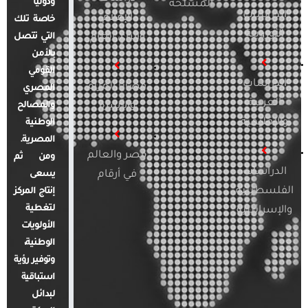
ودوليًا
المسلحة
الدراسات
الإعلام
خاصة تلك
الأوروبية
والرأي العام
التي تتصل
بالأمن
القومي
الدراسات
قضايا المرأة
المصري
العربية
والأسرة
والمصالح
والإقليمية
الوطنية
المصرية.
مصر والعالم
ومن ثم
الدراسات
في أرقام
يسعى
الفلسطينية
إنتاج المركز
لتغطية
والإسرائيلية
الأولويات
الوطنية،
وتوفير رؤية
استباقية
لبدائل