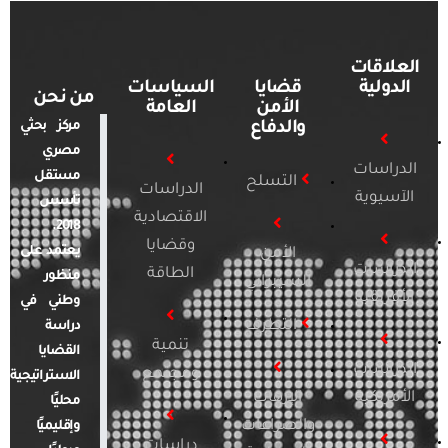
العلاقات
الدولية
قضايا
السياسات
من نحن
الأمن
العامة
والدفاع
مركز بحثي
مصري
الدراسات
مستقل
التسلح
الدراسات
الآسيوية
تأسس
الاقتصادية
2018.
وقضايا
يعتمد على
الأمن
الدراسات
الطاقة
منظور
السيبراني
الأفريقية
وطني في
التطرف
دراسة
تنمية
القضايا
الدراسات
ومجتمع
الاستراتيجية
الأمريكية
الإرهاب
محليًا
والصراعات
وإقليميًا
دراسات