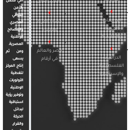
والرأي العام
التي تتصل
بالأمن
القومي
الدراسات
قضايا المرأة
المصري
العربية
والأسرة
والمصالح
والإقليمية
الوطنية
المصرية.
مصر والعالم
ومن ثم
الدراسات
في أرقام
يسعى
الفلسطينية
إنتاج المركز
لتغطية
والإسرائيلية
الأولويات
الوطنية،
وتوفير رؤية
استباقية
لبدائل
الحركة
والقرار.