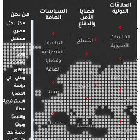
العلاقات
الدولية
قضايا
السياسات
من نحن
الأمن
العامة
والدفاع
مركز بحثي
مصري
الدراسات
مستقل
التسلح
الدراسات
الآسيوية
تأسس
الاقتصادية
2018.
وقضايا
يعتمد على
الأمن
الدراسات
الطاقة
منظور
السيبراني
الأفريقية
وطني في
التطرف
دراسة
تنمية
القضايا
الدراسات
ومجتمع
الاستراتيجية
الأمريكية
الإرهاب
محليًا
والصراعات
وإقليميًا
دراسات
ودوليًا
المسلحة
الدراسات
الإعلام
خاصة تلك
الأوروبية