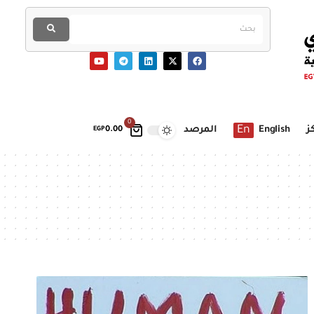
0
En
ز
English
المرصد
EGP
0.00