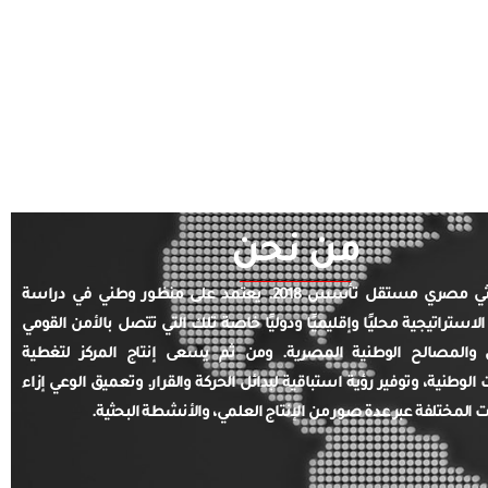
من نحن
مركز بحثي مصري مستقل تأسس 2018. يعتمد على منظور وطني في دراسة
الاستراتيجية محليًا وإقليميًا ودوليًا خاصة تلك التي تتصل بالأمن القومي
والمصالح الوطنية المصرية. ومن ثم يسعى إنتاج المركز لتغطية
ت الوطنية، وتوفير رؤية استباقية لبدائل الحركة والقرار. وتعميق الوعي إزاء
ت المختلفة عبر عدة صور من الإنتاج العلمي، والأنشطة البحثية.