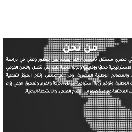
من نحن
مركز بحثي مصري مستقل تأسس 2018. يعتمد على منظور وطني في دراسة
الاستراتيجية محليًا وإقليميًا ودوليًا خاصة تلك التي تتصل بالأمن القومي
والمصالح الوطنية المصرية. ومن ثم يسعى إنتاج المركز لتغطية
ت الوطنية، وتوفير رؤية استباقية لبدائل الحركة والقرار. وتعميق الوعي إزاء
ت المختلفة عبر عدة صور من الإنتاج العلمي، والأنشطة البحثية.