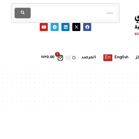
0
En
ز
English
المرصد
EGP
0.00