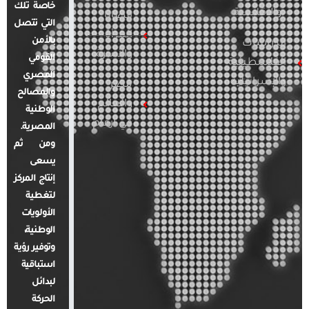
خاصة تلك
والإقليمية
قضايا
التي تتصل
المرأة
بالأمن
الدراسات
والأسرة
القومي
الفلسطينية
المصري
والإسرائيلية
مصر
والمصالح
والعالم
الوطنية
في أرقام
المصرية.
ومن ثم
يسعى
إنتاج المركز
لتغطية
الأولويات
الوطنية،
وتوفير رؤية
استباقية
لبدائل
الحركة