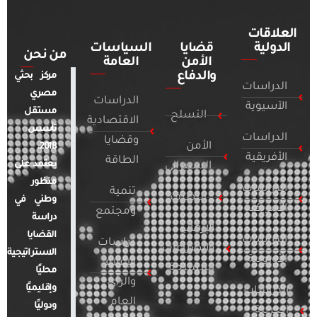
العلاقات
الدولية
قضايا
السياسات
من نحن
الأمن
العامة
والدفاع
مركز بحثي
الدراسات
مصري
الدراسات
الآسيوية
مستقل
التسلح
الاقتصادية
تأسس
الدراسات
وقضايا
الأمن
2018.
الأفريقية
الطاقة
يعتمد على
السيبراني
منظور
الدراسات
تنمية
التطرف
وطني في
الأمريكية
ومجتمع
دراسة
الإرهاب
القضايا
الدراسات
دراسات
والصراعات
الاستراتيجية
الأوروبية
الإعلام
المسلحة
محليًا
والرأي
وإقليميًا
الدراسات
العام
ودوليًا
العربية