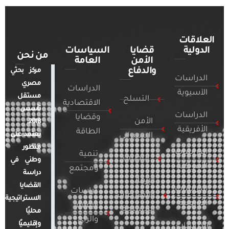
العلاقات
الدولية
قضايا
السياسات
من نحن
الأمن
العامة
والدفاع
مركز بحثي
الدراسات
مصري
الدراسات
الآسيوية
مستقل
التسلح
الاقتصادية
تأسس
الدراسات
وقضايا
الأمن
2018.
الأفريقية
الطاقة
يعتمد على
السيبراني
منظور
الدراسات
تنمية
التطرف
وطني في
الأمريكية
ومجتمع
دراسة
الإرهاب
القضايا
الدراسات
دراسات
والصراعات
الاستراتيجية
الأوروبية
الإعلام
المسلحة
محليًا
والرأي
وإقليميًا
الدراسات