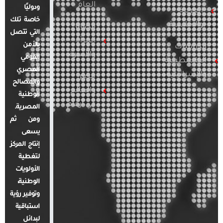
العام
ودوليًا
العربية
خاصة تلك
والإقليمية
قضايا
التي تتصل
المرأة
بالأمن
الدراسات
والأسرة
القومي
الفلسطينية
المصري
والإسرائيلية
مصر
والمصالح
والعالم
الوطنية
في أرقام
المصرية.
ومن ثم
يسعى
إنتاج المركز
لتغطية
الأولويات
الوطنية،
وتوفير رؤية
استباقية
لبدائل