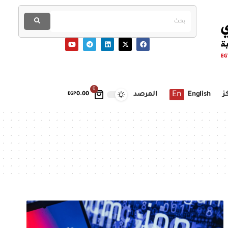
0
En
ز
English
المرصد
EGP
0.00