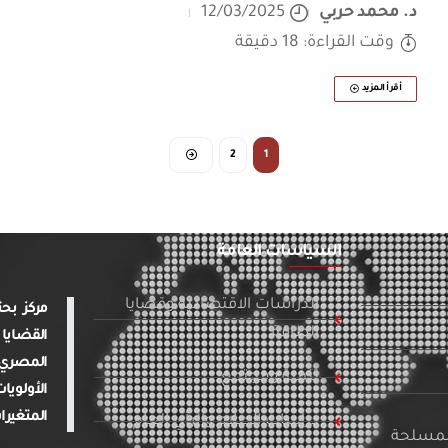
د. محمد حربي
12/03/2025
وقت القراءة: 18 دقيقة
أقرأ المزيد
2
1
السياسات العامة
الدراسات الاقتصادية وقضايا
الطاقة
القضايا 
المصري 
تنمية ومجتمع
الأولويا
المتغيرا
دراسات الإعلام والرأي العام
المسلحة