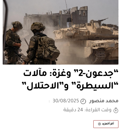
“جدعون-2” وغزة: مآلات
“السيطرة” و”الاحتلال”
محمد منصور
30/08/2025
وقت القراءة: 24 دقيقة
أقرأ المزيد