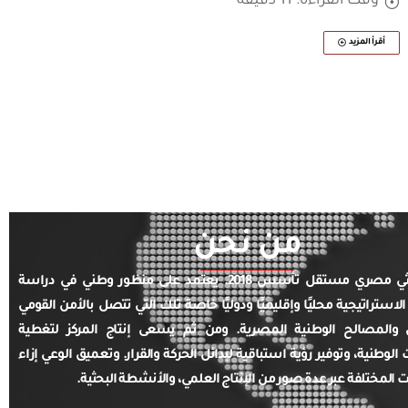
وقت القراءة: 11 دقيقة
أقرأ المزيد
من نحن
مركز بحثي مصري مستقل تأسس 2018. يعتمد على منظور وطني في دراسة
الاستراتيجية محليًا وإقليميًا ودوليًا خاصة تلك التي تتصل بالأمن القومي
والمصالح الوطنية المصرية. ومن ثم يسعى إنتاج المركز لتغطية
ت الوطنية، وتوفير رؤية استباقية لبدائل الحركة والقرار. وتعميق الوعي إزاء
ت المختلفة عبر عدة صور من الإنتاج العلمي، والأنشطة البحثية.