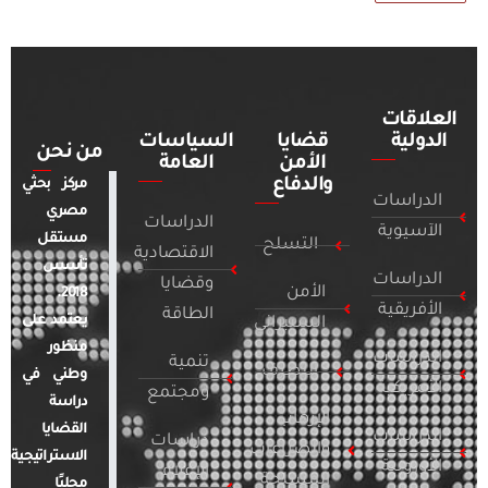
العلاقات
الدولية
قضايا
السياسات
من نحن
الأمن
العامة
والدفاع
مركز بحثي
الدراسات
مصري
الدراسات
الآسيوية
مستقل
التسلح
الاقتصادية
تأسس
الدراسات
وقضايا
الأمن
2018.
الأفريقية
الطاقة
يعتمد على
السيبراني
منظور
الدراسات
تنمية
التطرف
وطني في
الأمريكية
ومجتمع
دراسة
الإرهاب
القضايا
الدراسات
دراسات
والصراعات
الاستراتيجية
الأوروبية
الإعلام
المسلحة
محليًا