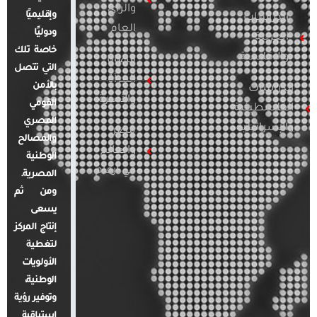
والرأي
وإقليميًا
الدراسات
العام
ودوليًا
العربية
خاصة تلك
والإقليمية
قضايا
التي تتصل
المرأة
بالأمن
الدراسات
والأسرة
القومي
الفلسطينية
المصري
والإسرائيلية
مصر
والمصالح
والعالم
الوطنية
في أرقام
المصرية.
ومن ثم
يسعى
إنتاج المركز
لتغطية
الأولويات
الوطنية،
وتوفير رؤية
استباقية