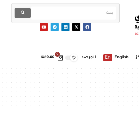
0
En
ز
English
المرصد
EGP
0.00