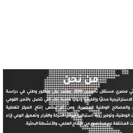
من نحن
مركز بحثي مصري مستقل تأسس 2018. يعتمد على منظور وطني في دراسة
الاستراتيجية محليًا وإقليميًا ودوليًا خاصة تلك التي تتصل بالأمن القومي
والمصالح الوطنية المصرية. ومن ثم يسعى إنتاج المركز لتغطية
ت الوطنية، وتوفير رؤية استباقية لبدائل الحركة والقرار. وتعميق الوعي إزاء
ت المختلفة عبر عدة صور من الإنتاج العلمي، والأنشطة البحثية.