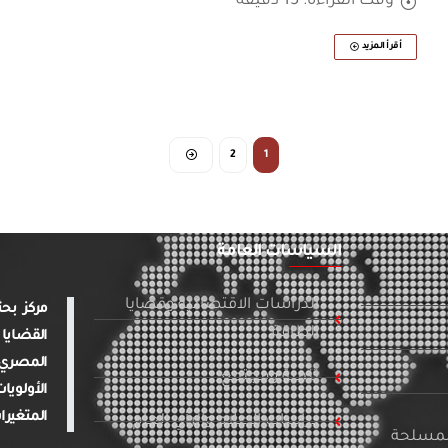
وقت القراءة: 15 دقيقة
أقرأ المزيد
2
1
السياسات العامة
الدراسات الاقتصادية وقضايا
الطاقة
القضايا 
المصري 
تنمية ومجتمع
الأولويا
المتغيرا
دراسات الإعلام والرأي العام
المسلحة