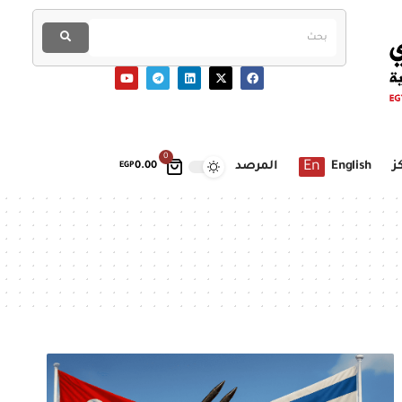
0
En
ز
English
المرصد
EGP
0.00