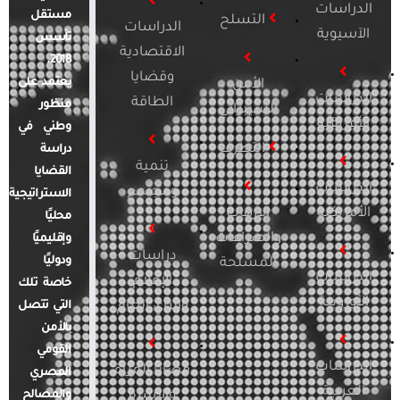
الدراسات
مستقل
التسلح
الدراسات
الآسيوية
تأسس
الاقتصادية
2018.
وقضايا
يعتمد على
الأمن
الدراسات
الطاقة
منظور
السيبراني
الأفريقية
وطني في
التطرف
دراسة
تنمية
القضايا
الدراسات
ومجتمع
الاستراتيجية
الأمريكية
الإرهاب
محليًا
والصراعات
وإقليميًا
دراسات
ودوليًا
المسلحة
الدراسات
الإعلام
خاصة تلك
الأوروبية
والرأي العام
التي تتصل
بالأمن
القومي
الدراسات
قضايا المرأة
المصري
العربية
والأسرة
والمصالح