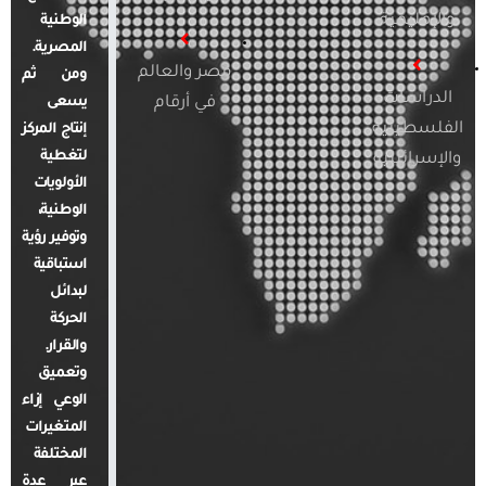
والإقليمية
الوطنية
المصرية.
مصر والعالم
ومن ثم
الدراسات
في أرقام
يسعى
الفلسطينية
إنتاج المركز
لتغطية
والإسرائيلية
الأولويات
الوطنية،
وتوفير رؤية
استباقية
لبدائل
الحركة
والقرار.
وتعميق
الوعي إزاء
المتغيرات
المختلفة
عبر عدة