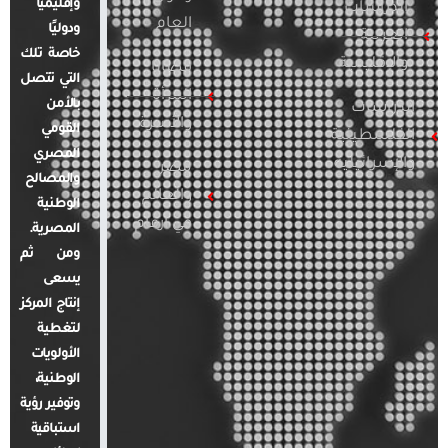
وإقليميًا
الدراسات
العام
ودوليًا
العربية
خاصة تلك
والإقليمية
قضايا
التي تتصل
المرأة
بالأمن
الدراسات
والأسرة
القومي
الفلسطينية
المصري
والإسرائيلية
مصر
والمصالح
والعالم
الوطنية
في أرقام
المصرية.
ومن ثم
يسعى
إنتاج المركز
لتغطية
الأولويات
الوطنية،
وتوفير رؤية
استباقية