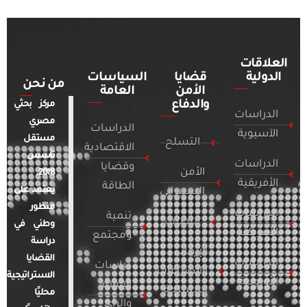
العلاقات
الدولية
قضايا
السياسات
من نحن
الأمن
العامة
والدفاع
مركز بحثي
الدراسات
مصري
الدراسات
الآسيوية
مستقل
التسلح
الاقتصادية
تأسس
الدراسات
وقضايا
الأمن
2018.
الأفريقية
الطاقة
يعتمد على
السيبراني
منظور
الدراسات
تنمية
التطرف
وطني في
الأمريكية
ومجتمع
دراسة
الإرهاب
القضايا
الدراسات
دراسات
والصراعات
الاستراتيجية
الأوروبية
الإعلام
المسلحة
محليًا
والرأي